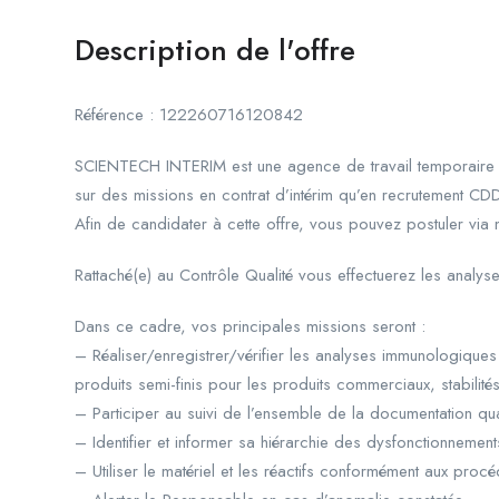
Description de l'offre
Référence : 122260716120842
SCIENTECH INTERIM est une agence de travail temporaire s
sur des missions en contrat d’intérim qu’en recrutement CD
Afin de candidater à cette offre, vous pouvez postuler vi
Rattaché(e) au Contrôle Qualité vous effectuerez les analy
Dans ce cadre, vos principales missions seront :
– Réaliser/enregistrer/vérifier les analyses immunologiques
produits semi-finis pour les produits commerciaux, stabilit
– Participer au suivi de l’ensemble de la documentation qual
– Identifier et informer sa hiérarchie des dysfonctionneme
– Utiliser le matériel et les réactifs conformément aux proc