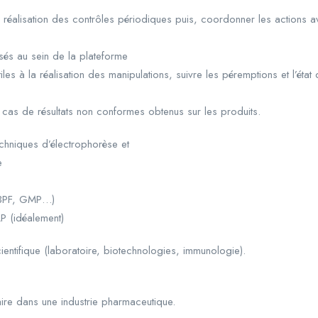
 réalisation des contrôles périodiques puis, coordonner les actions ave
lisés au sein de la plateforme
utiles à la réalisation des manipulations, suivre les péremptions et l’ét
n cas de résultats non conformes obtenus sur les produits.
chniques d’électrophorèse et
e
 (BPF, GMP…)
AP (idéalement)
entifique (laboratoire, biotechnologies, immunologie).
ire dans une industrie pharmaceutique.