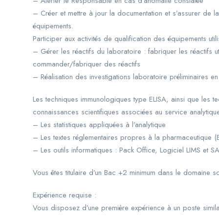
– Alerter le Responsable en cas d’anomalie constatée
– Créer et mettre à jour la documentation et s’assurer de la
équipements.
Participer aux activités de qualification des équipements uti
– Gérer les réactifs du laboratoire : fabriquer les réactifs 
commander/fabriquer des réactifs
– Réalisation des investigations laboratoire préliminaires e
Les techniques immunologiques type ELISA, ainsi que les te
connaissances scientifiques associées au service analytiqu
– Les statistiques appliquées à l’analytique
– Les textes réglementaires propres à la pharmaceutique
– Les outils informatiques : Pack Office, Logiciel LIMS et S
Vous êtes titulaire d’un Bac +2 minimum dans le domaine sci
Expérience requise :
Vous disposez d’une première expérience à un poste simila