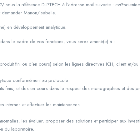
CV sous la référence DLPTECH à l’adresse mail suivante : cv@scientec
t demander Manon/Isabelle.
(ne) en développement analytique.
 dans le cadre de vos fonctions, vous serez amené(e) à :
oduit fini ou d’en cours) selon les lignes directives ICH, client et/ou 
alytique conformément au protocole
uits finis, et des en cours dans le respect des monographies et de
es internes et effectuer les maintenances
 anomalies, les évaluer, proposer des solutions et participer aux invest
on du laboratoire.