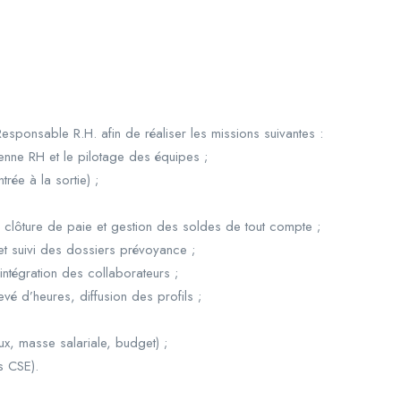
sponsable R.H. afin de réaliser les missions suivantes :
ne RH et le pilotage des équipes ;
rée à la sortie) ;
, clôture de paie et gestion des soldes de tout compte ;
t suivi des dossiers prévoyance ;
intégration des collaborateurs ;
vé d’heures, diffusion des profils ;
x, masse salariale, budget) ;
s CSE).