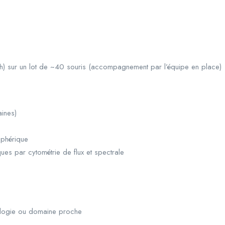
 18h) sur un lot de ~40 souris (accompagnement par l’équipe en place)
aines)
iphérique
ues par cytométrie de flux et spectrale
nologie ou domaine proche